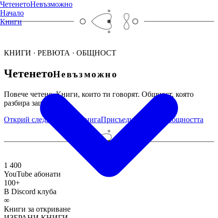
Четенето
Невъзможно
Начало
Книги
КНИГИ · РЕВЮТА · ОБЩНОСТ
Четенето
Невъзможно
Повече четене. Книги, които ти говорят. Общност, която
разбира защо.
Открий следващата си книга
Присъедини се към общността
1 400
YouTube абонати
100+
В Discord клуба
∞
Книги за откриване
ИЗБРАНИ КНИГИ