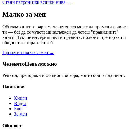
Стани патрон
Виж всички нива →
Малко за мен
Обичам книги и вярвам, че четенето може да промени живота
ти — без да се чувстваш задължен да четеш "правилните"
книги. Тук ще намериш честни ревюта, полезни препоръки и
общност от хора като теб.
Прочети повече за мен →
Четенето
Невъзможно
Ревюта, препоръки и общност за хора, които обичат да четат.
Навигация
Книги
Видеа
Блог
За мен
Общност